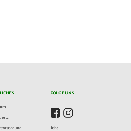
LICHES
FOLGE UNS
sum
chutz
eentsorgung
Jobs