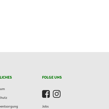
LICHES
FOLGE UNS
sum
chutz
eentsorgung
Jobs