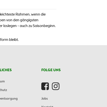
 leichteste Rahmen, wenn die
aben von den gängigsten
der loslegen – auch zu Saisonbeginn.
form bleibt.
LICHES
FOLGE UNS
sum
chutz
eentsorgung
Jobs