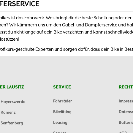
FERSERVICE
kes ist das Fahrwerk. Was bringt dir die beste Schaltung oder der
nieren? Wir kümmern uns um den Gabel- und Dämpferservice und h
musst du nicht lange auf dein Bike verzichten und kannst schnell wie
riostützen!
ikurs-geschulte Experten und sorgen dafür, dass dein Bike in Best
ER LAUSITZ
SERVICE
RECHT
Fahrräder
Impres
Hoyerswerda
Bikefitting
Datens
Kamenz
Leasing
Batteri
Senftenberg