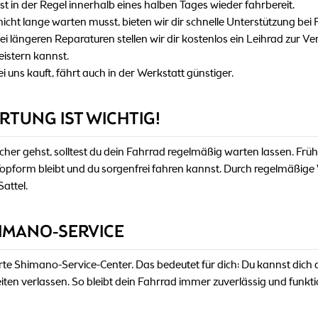
ist in der Regel innerhalb eines halben Tages wieder fahrbereit.
icht lange warten musst, bieten wir dir schnelle Unterstützung bei
ei längeren Reparaturen stellen wir dir kostenlos ein Leihrad zur V
istern kannst.
i uns kauft, fährt auch in der Werkstatt günstiger.
TUNG IST WICHTIG!
r gehst, solltest du dein Fahrrad regelmäßig warten lassen. Frühz
n Topform bleibt und du sorgenfrei fahren kannst. Durch regelmäßi
Sattel.
HIMANO-SERVICE
izierte Shimano-Service-Center. Das bedeutet für dich: Du kannst dich
en verlassen. So bleibt dein Fahrrad immer zuverlässig und funkti