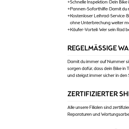
+
Schnelle Inspektion: Dein Bike 
+
Pannen-Soforthilfe: Damit du n
+
Kostenloser Leihrad-Service: B
ohne Unterbrechung weiter me
+
Käufer-Vorteil: Wer sein Rad be
REGELMÄSSIGE WAR
Damit du immer auf Nummer siche
sorgen dafür, dass dein Bike i
und steigst immer sicher in den 
ZERTIFIZIERTER S
Alle unsere Filialen sind zertif
Reparaturen und Wartungsarbeit