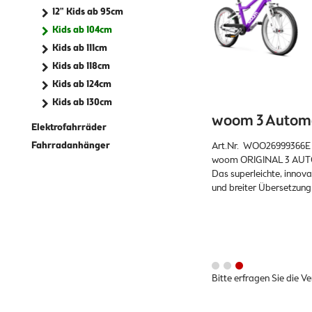
12" Kids ab 95cm
Kids ab 104cm
Kids ab 111cm
Kids ab 118cm
Kids ab 124cm
Kids ab 130cm
woom 3 Automag
Elektrofahrräder
Fahrradanhänger
Art.Nr. WOO26999366E
woom ORIGINAL 3 AU
Das superleichte, innov
und breiter Übersetzung 
Bitte erfragen Sie die V