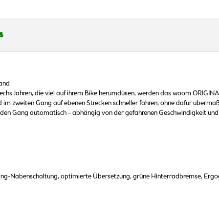
s
hand
 sechs Jahren, die viel auf ihrem Bike herumdüsen, werden das woom ORIGI
nd im zweiten Gang auf ebenen Strecken schneller fahren, ohne dafür übermäßi
den Gang automatisch – abhängig von der gefahrenen Geschwindigkeit und
ng-Nabenschaltung, optimierte Übersetzung, grüne Hinterradbremse, Ergog