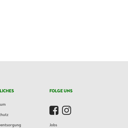
LICHES
FOLGE UNS
sum
chutz
eentsorgung
Jobs