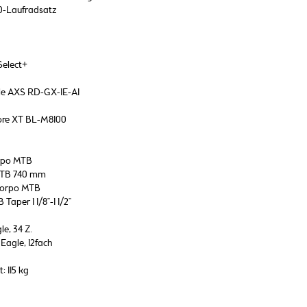
0-Laufradsatz
Select+
le AXS RD-GX-1E-A1
ore XT BL-M8100
orpo MTB
MTB 740 mm
corpo MTB
aper 1 1/8"-1 1/2"
e, 34 Z.
Eagle, 12fach
 115 kg