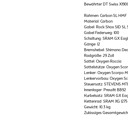
Bewährter DT Swiss X190
Rahmen: Carbon SL HMF
Material: Carbon
Gabel: Rock Shox SID SL 
Gabel Federweg: 100
Schaltung: SRAM GX Eag
Gänge: 12
Bremshebel: Shimano De
Radgröße: 29 Zoll
Sattel: Oxygen Roccia
Sattelstütze: Oxygen Sc
Lenker: Oxygen Scorpo 
Lenkervorbau: Oxygen S
Steuersatz: STEVENS MTB T
Innenlager: Pressfit BB92
Kurbelsatz: SRAM GX Eagl
Kettenrad: SRAM XG 1275 
Gewicht: 10.3 kg
Zulässiges Gesamtgewicht: