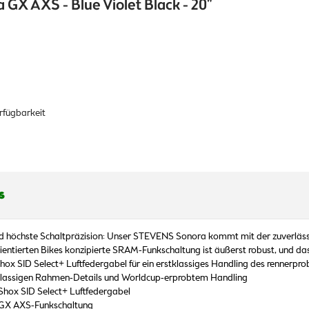
 GX AXS - Blue Violet Black - 20"
erfügbarkeit
s
d höchste Schaltpräzision: Unser STEVENS Sonora kommt mit der zuverläs
ientierten Bikes konzipierte SRAM-Funkschaltung ist äußerst robust, und d
ox SID Select+ Luftfedergabel für ein erstklassiges Handling des rennerpro
klassigen Rahmen-Details und Worldcup-erprobtem Handling
hox SID Select+ Luftfedergabel
 GX AXS-Funkschaltung