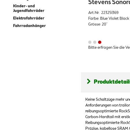
Stevens Sonora
Kinder- und
Jugendfahrräder
Art.Nr. 223251369
Elektrofahrräder
Farbe: Blue Violet Black
Grösse: 20"
Fahrradanhänger
Bitte erfragen Sie die V
Produktdetail
Keine Schaltzüge mehr un
Anforderungen von trailor
reibungsoptimierte RockSh
Carbon-Hardtail mit erst
Reibungsoptimierte RockS
Präzise, kabellose SRAM