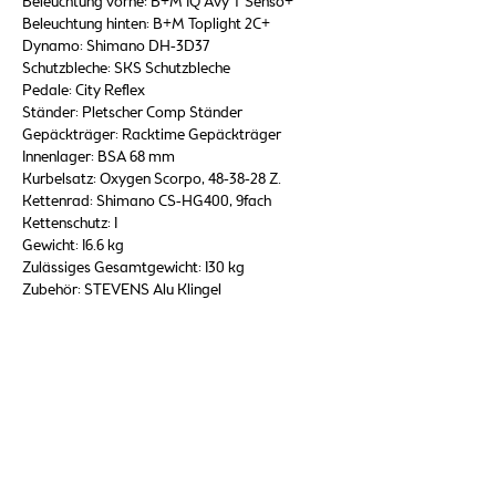
Beleuchtung vorne: B+M IQ Avy T Senso+
Beleuchtung hinten: B+M Toplight 2C+
Dynamo: Shimano DH-3D37
Schutzbleche: SKS Schutzbleche
Pedale: City Reflex
Ständer: Pletscher Comp Ständer
Gepäckträger: Racktime Gepäckträger
Innenlager: BSA 68 mm
Kurbelsatz: Oxygen Scorpo, 48-38-28 Z.
Kettenrad: Shimano CS-HG400, 9fach
Kettenschutz: 1
Gewicht: 16.6 kg
Zulässiges Gesamtgewicht: 130 kg
Zubehör: STEVENS Alu Klingel