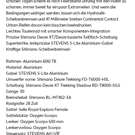
schönen Tagen scheint es nach Feierabend unruhig mit den Hufen zu
scharren, immer bereit für ein paar Extrameilen. Und wenn die
Bedingungen widriger werden, lassen sich die Hydraulik-
Scheibenbremsen und 47 Millimeter breiten Continental Contact
Urban-Reifen davon kein bisschen beeindrucken.
Leichtes Tourenrad mit smarter Komponenten-Integration
Präzise Shimano Deore XT/Deore basierte 3x10fach-Schaltung
Superleichte, lenkpräzise STEVENS S-Lite Aluminium-Gabel
Kräftige Shimano-Scheibenbremsen
Rahmen: Aluminium 6061 TB
Material: Aluminium
Gabel: STEVENS S-Lite Aluminium
Umwerfer vorne: Shimano Deore Trekking FD-T6000-H3L
Schaltung: Shimano Deore XT Trekking Shadow RD-T8000-SGS
Gänge: 30
Bremshebel: Shimano BL-MT402-3A
Radgröße: 28 Zoll
Sattel: Selle Royal Explora Female
Sattelstütze: Oxygen Scorpo
Lenker: Oxygen Scorpo 630 mm
Lenkervorbau: Oxygen Scorpo
Steuersatz: STEVENS AH 1 1/8"