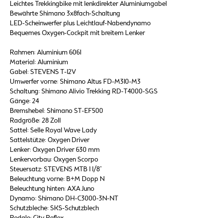
Leichtes Trekkingbike mit lenkdirekter Aluminiumgabel
Bewährte Shimano 3x8fach-Schaltung
LED-Scheinwerfer plus Leichtlauf-Nabendynamo
Bequemes Oxygen-Cockpit mit breitem Lenker
Rahmen: Aluminium 6061
Material: Aluminium
Gabel: STEVENS T-12V
Umwerfer vorne: Shimano Altus FD-M310-M3
Schaltung: Shimano Alivio Trekking RD-T4000-SGS
Gänge: 24
Bremshebel: Shimano ST-EF500
Radgröße: 28 Zoll
Sattel: Selle Royal Wave Lady
Sattelstütze: Oxygen Driver
Lenker: Oxygen Driver 630 mm
Lenkervorbau: Oxygen Scorpo
Steuersatz: STEVENS MTB 1 1/8"
Beleuchtung vorne: B+M Dopp N
Beleuchtung hinten: AXA Juno
Dynamo: Shimano DH-C3000-3N-NT
Schutzbleche: SKS-Schutzblech
Pedale: City Reflex