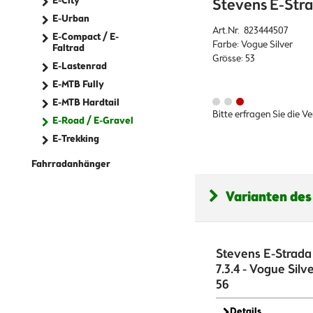
E-City
Stevens E-Strad
E-Urban
Art.Nr. 823444507
E-Compact / E-
Farbe: Vogue Silver
Faltrad
Grösse: 53
E-Lastenrad
E-MTB Fully
E-MTB Hardtail
Bitte erfragen Sie die V
E-Road / E-Gravel
E-Trekking
Fahrradanhänger
Varianten des
Stevens E-Strada
7.3.4 - Vogue Silve
56
Details