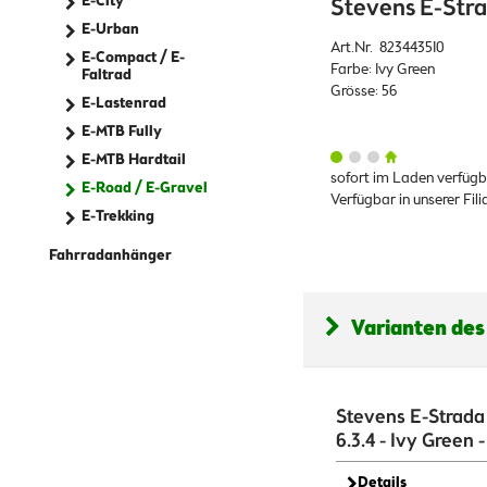
E-City
Stevens E-Strad
E-Urban
Art.Nr. 823443510
E-Compact / E-
Farbe: Ivy Green
Faltrad
Grösse: 56
E-Lastenrad
E-MTB Fully
E-MTB Hardtail
sofort im Laden verfüg
E-Road / E-Gravel
Verfügbar in unserer Fil
E-Trekking
Fahrradanhänger
Varianten des
Stevens E-Strada
6.3.4 - Ivy Green -
Details