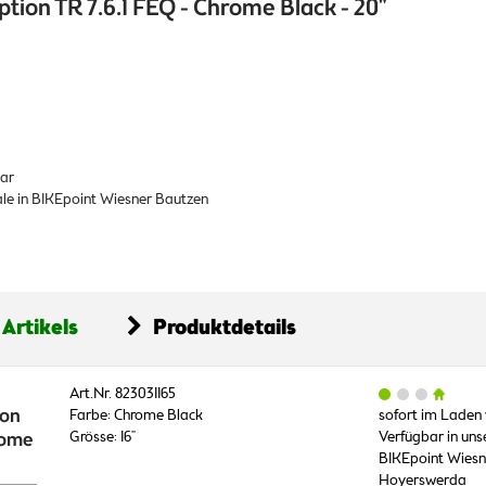
tion TR 7.6.1 FEQ - Chrome Black - 20"
bar
iale in BIKEpoint Wiesner Bautzen
 Artikels
Produktdetails
Art.Nr. 823031165
ion
Farbe: Chrome Black
sofort im Laden
rome
Grösse: 16"
Verfügbar in unser
BIKEpoint Wiesn
Hoyerswerda