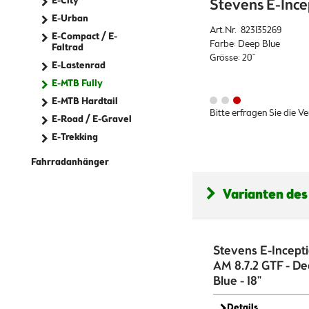
E-City
Stevens E-Incep
E-Urban
Art.Nr. 823135269
E-Compact / E-
Farbe: Deep Blue
Faltrad
Grösse: 20"
E-Lastenrad
E-MTB Fully
E-MTB Hardtail
Bitte erfragen Sie die V
E-Road / E-Gravel
E-Trekking
Fahrradanhänger
Varianten des
Stevens E-Incept
AM 8.7.2 GTF - D
Blue - 18"
Details