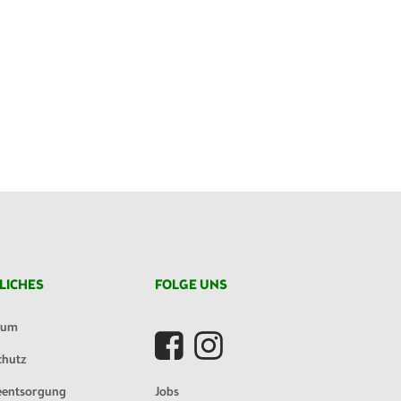
LICHES
FOLGE UNS
sum
chutz
eentsorgung
Jobs