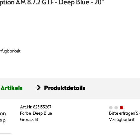
tion AM 8.7.2 GTF - Deep Blue - 20"
erfügbarkeit
 Artikels
Produktdetails
Art.Nr. 823135267
ion
Farbe: Deep Blue
Bitte erfragen Si
eep
Grösse: 18"
Verfügbarkeit