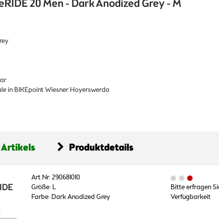
 eRIDE 20 Men - Dark Anodized Grey - M
rey
bar
liale in BIKEpoint Wiesner Hoyerswerda
 Artikels
Produktdetails
Art.Nr. 290681010
RIDE
Größe: L
Bitte erfragen Si
Farbe: Dark Anodized Grey
Verfügbarkeit
L