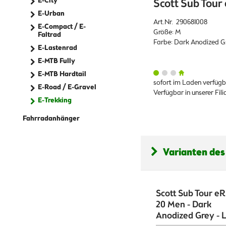
E-City
Scott Sub Tour
E-Urban
Art.Nr. 290681008
E-Compact / E-
Größe: M
Faltrad
Farbe: Dark Anodized G
E-Lastenrad
E-MTB Fully
E-MTB Hardtail
sofort im Laden verfüg
E-Road / E-Gravel
Verfügbar in unserer Fi
E-Trekking
Fahrradanhänger
Varianten des
Scott Sub Tour e
20 Men - Dark
Anodized Grey - 