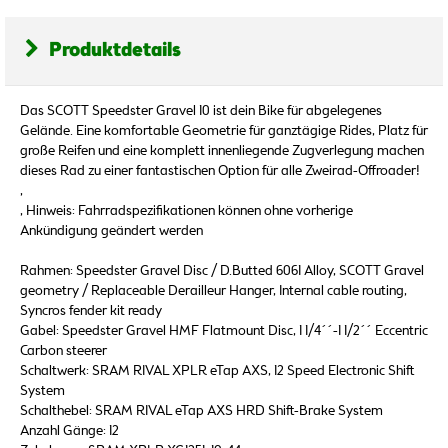
Produktdetails
Das SCOTT Speedster Gravel 10 ist dein Bike für abgelegenes
Gelände. Eine komfortable Geometrie für ganztägige Rides, Platz für
große Reifen und eine komplett innenliegende Zugverlegung machen
dieses Rad zu einer fantastischen Option für alle Zweirad-Offroader!
,
, Hinweis: Fahrradspezifikationen können ohne vorherige
Ankündigung geändert werden
Rahmen: Speedster Gravel Disc / D.Butted 6061 Alloy, SCOTT Gravel
geometry / Replaceable Derailleur Hanger, Internal cable routing,
Syncros fender kit ready
Gabel: Speedster Gravel HMF Flatmount Disc, 1 1/4´´-1 1/2´´ Eccentric
Carbon steerer
Schaltwerk: SRAM RIVAL XPLR eTap AXS, 12 Speed Electronic Shift
System
Schalthebel: SRAM RIVAL eTap AXS HRD Shift-Brake System
Anzahl Gänge: 12