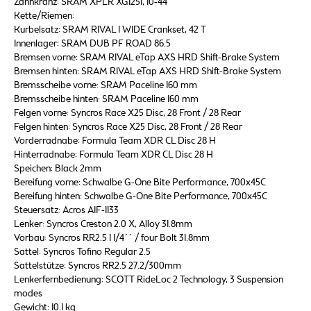
Zahnkranz: SRAM XPLR XG1251, 10-44
Kette/Riemen:
Kurbelsatz: SRAM RIVAL 1 WIDE Crankset, 42 T
Innenlager: SRAM DUB PF ROAD 86.5
Bremsen vorne: SRAM RIVAL eTap AXS HRD Shift-Brake System
Bremsen hinten: SRAM RIVAL eTap AXS HRD Shift-Brake System
Bremsscheibe vorne: SRAM Paceline 160 mm
Bremsscheibe hinten: SRAM Paceline 160 mm
Felgen vorne: Syncros Race X25 Disc, 28 Front / 28 Rear
Felgen hinten: Syncros Race X25 Disc, 28 Front / 28 Rear
Vorderradnabe: Formula Team XDR CL Disc 28 H
Hinterradnabe: Formula Team XDR CL Disc 28 H
Speichen: Black 2mm
Bereifung vorne: Schwalbe G-One Bite Performance, 700x45C
Bereifung hinten: Schwalbe G-One Bite Performance, 700x45C
Steuersatz: Acros AIF-1133
Lenker: Syncros Creston 2.0 X, Alloy 31.8mm
Vorbau: Syncros RR2.5 1 1/4´´ / four Bolt 31.8mm
Sattel: Syncros Tofino Regular 2.5
Sattelstütze: Syncros RR2.5 27.2/300mm
Lenkerfernbedienung: SCOTT RideLoc 2 Technology, 3 Suspension
modes
Gewicht: 10.1 kg