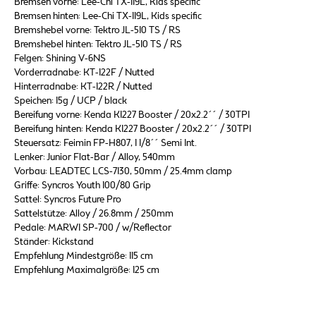
Bremsen vorne: Lee-Chi TX-119L, Kids specific
Bremsen hinten: Lee-Chi TX-119L, Kids specific
Bremshebel vorne: Tektro JL-510 TS / RS
Bremshebel hinten: Tektro JL-510 TS / RS
Felgen: Shining V-6NS
Vorderradnabe: KT-122F / Nutted
Hinterradnabe: KT-122R / Nutted
Speichen: 15g / UCP / black
Bereifung vorne: Kenda K1227 Booster / 20x2.2´´ / 30TPI
Bereifung hinten: Kenda K1227 Booster / 20x2.2´´ / 30TPI
Steuersatz: Feimin FP-H807, 1 1/8´´ Semi Int.
Lenker: Junior Flat-Bar / Alloy, 540mm
Vorbau: LEADTEC LCS-7130, 50mm / 25.4mm clamp
Griffe: Syncros Youth 100/80 Grip
Sattel: Syncros Future Pro
Sattelstütze: Alloy / 26.8mm / 250mm
Pedale: MARWI SP-700 / w/Reflector
Ständer: Kickstand
Empfehlung Mindestgröße: 115 cm
Empfehlung Maximalgröße: 125 cm