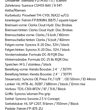
Umwerfer: Shimano FD-M315-TS / 31.8mm
Zahnkranz: Sunrace CSM55 8AV / 11-34T
Kette/Riemen:
Kurbelsatz: Prowheel TM-CY01, 36X22 w/CG
Innenlager: Feimin FP.B908N, BB73 / square taper
Bremsen vorne: Clarks Clout Hydr. Disc Brakes
Bremsen hinten: Clarks Clout Hydr. Disc Brakes
Bremsscheibe vorne: Clarks / 6 bolt / 160mm
Bremsscheibe hinten: Clarks / 6 bolt / 160mm
Felgen vorne: Syncros X-20 Disc, 32H / black
Felgen hinten: Syncros X-20 Disc, 32H / black
Vorderradnabe: Formula DC-19 FQR Disc
Hinterradnabe: Formula DC-25 8s RQR Disc
Speichen: 14 G / stainless / black
Bereifung vorne: Kenda Booster, 2.4´´ / 30TPI
Bereifung hinten: Kenda Booster, 2.4´´ / 30TPI
Steuersatz: Syncros OE Press Fit / 1 1/8´´, OD 50mm / ID 44mm
Lenker: HL MTB-AL-312BT / 680mm / black / 12mm rise
Vorbau: TDS-C301-8FOV / 10° / 31.8 / Black
Griffe: Syncros Women Pro grip
Sattel: Syncros Savona 2.5 V-Concept
Sattelstütze: HL SP C207, 31.6mm / 350mm / Black
Pedale: Feimin FP-873-ZU