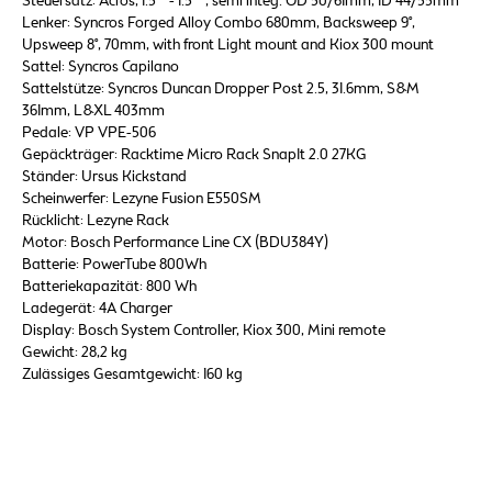
Steuersatz: Acros, 1.5´´- 1.5´´, semi integ. OD 50/61mm, ID 44/55mm
Lenker: Syncros Forged Alloy Combo 680mm, Backsweep 9°,
Upsweep 8°, 70mm, with front Light mount and Kiox 300 mount
Sattel: Syncros Capilano
Sattelstütze: Syncros Duncan Dropper Post 2.5, 31.6mm, S&M
361mm, L&XL 403mm
Pedale: VP VPE-506
Gepäckträger: Racktime Micro Rack SnapIt 2.0 27KG
Ständer: Ursus Kickstand
Scheinwerfer: Lezyne Fusion E550SM
Rücklicht: Lezyne Rack
Motor: Bosch Performance Line CX (BDU384Y)
Batterie: PowerTube 800Wh
Batteriekapazität: 800 Wh
Ladegerät: 4A Charger
Display: Bosch System Controller, Kiox 300, Mini remote
Gewicht: 28,2 kg
Zulässiges Gesamtgewicht: 160 kg