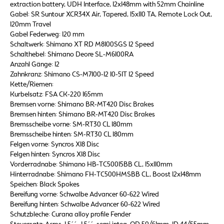
extraction battery, UDH Interface, 12x148mm with 52mm Chainline
Gabel: SR Suntour XCR34X Air, Tapered, 15x110 TA, Remote Lock Out,
120mm Travel
Gabel Federweg: 120 mm
Schaltwerk: Shimano XT RD M8100SGS 12 Speed
Schalthebel: Shimano Deore SL-M6100RA
Anzahl Gänge: 12
Zahnkranz: Shimano CS-M7100-12 10-51T 12 Speed
Kette/Riemen:
Kurbelsatz: FSA CK-220 165mm
Bremsen vorne: Shimano BR-MT420 Disc Brakes
Bremsen hinten: Shimano BR-MT420 Disc Brakes
Bremsscheibe vorne: SM-RT30 CL 180mm
Bremsscheibe hinten: SM-RT30 CL 180mm
Felgen vorne: Syncros X18 Disc
Felgen hinten: Syncros X18 Disc
Vorderradnabe: Shimano HB-TC50015BB CL, 15x110mm
Hinterradnabe: Shimano FH-TC500HMSBB CL, Boost 12x148mm
Speichen: Black Spokes
Bereifung vorne: Schwalbe Advancer 60-622 Wired
Bereifung hinten: Schwalbe Advancer 60-622 Wired
Schutzbleche: Curana alloy profile Fender