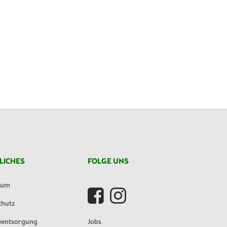
LICHES
FOLGE UNS
sum
chutz
eentsorgung
Jobs