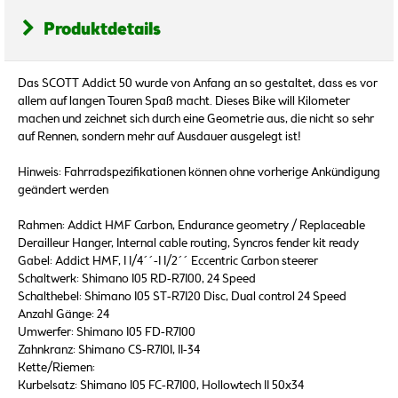
Produktdetails
Das SCOTT Addict 50 wurde von Anfang an so gestaltet, dass es vor
allem auf langen Touren Spaß macht. Dieses Bike will Kilometer
machen und zeichnet sich durch eine Geometrie aus, die nicht so sehr
auf Rennen, sondern mehr auf Ausdauer ausgelegt ist!
Hinweis: Fahrradspezifikationen können ohne vorherige Ankündigung
geändert werden
Rahmen: Addict HMF Carbon, Endurance geometry / Replaceable
Derailleur Hanger, Internal cable routing, Syncros fender kit ready
Gabel: Addict HMF, 1 1/4´´-1 1/2´´ Eccentric Carbon steerer
Schaltwerk: Shimano 105 RD-R7100, 24 Speed
Schalthebel: Shimano 105 ST-R7120 Disc, Dual control 24 Speed
Anzahl Gänge: 24
Umwerfer: Shimano 105 FD-R7100
Zahnkranz: Shimano CS-R7101, 11-34
Kette/Riemen:
Kurbelsatz: Shimano 105 FC-R7100, Hollowtech II 50x34