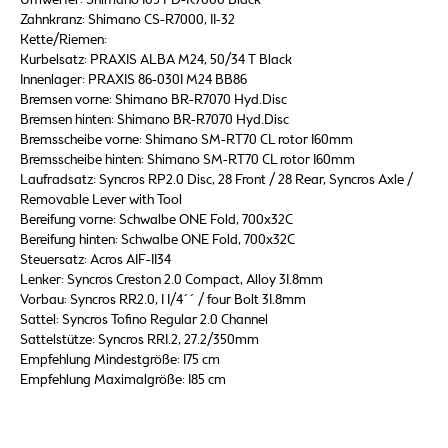
Zahnkranz: Shimano CS-R7000, 11-32
Kette/Riemen:
Kurbelsatz: PRAXIS ALBA M24, 50/34 T Black
Innenlager: PRAXIS 86-0301 M24 BB86
Bremsen vorne: Shimano BR-R7070 Hyd.Disc
Bremsen hinten: Shimano BR-R7070 Hyd.Disc
Bremsscheibe vorne: Shimano SM-RT70 CL rotor 160mm
Bremsscheibe hinten: Shimano SM-RT70 CL rotor 160mm
Laufradsatz: Syncros RP2.0 Disc, 28 Front / 28 Rear, Syncros Axle /
Removable Lever with Tool
Bereifung vorne: Schwalbe ONE Fold, 700x32C
Bereifung hinten: Schwalbe ONE Fold, 700x32C
Steuersatz: Acros AIF-1134
Lenker: Syncros Creston 2.0 Compact, Alloy 31.8mm
Vorbau: Syncros RR2.0, 1 1/4´´ / four Bolt 31.8mm
Sattel: Syncros Tofino Regular 2.0 Channel
Sattelstütze: Syncros RR1.2, 27.2/350mm
Empfehlung Mindestgröße: 175 cm
Empfehlung Maximalgröße: 185 cm