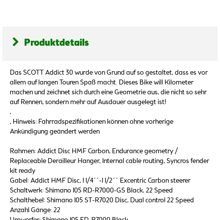
Produktdetails
Das SCOTT Addict 30 wurde von Grund auf so gestaltet, dass es vor
allem auf langen Touren Spaß macht. Dieses Bike will Kilometer
machen und zeichnet sich durch eine Geometrie aus, die nicht so sehr
auf Rennen, sondern mehr auf Ausdauer ausgelegt ist!
,
, Hinweis: Fahrradspezifikationen können ohne vorherige
Ankündigung geändert werden
Rahmen: Addict Disc HMF Carbon, Endurance geometry /
Replaceable Derailleur Hanger, Internal cable routing, Syncros fender
kit ready
Gabel: Addict HMF Disc, 1 1/4´´-1 1/2´´ Excentric Carbon steerer
Schaltwerk: Shimano 105 RD-R7000-GS Black, 22 Speed
Schalthebel: Shimano 105 ST-R7020 Disc, Dual control 22 Speed
Anzahl Gänge: 22
Umwerfer: Shimano 105 FD-R7000 Black