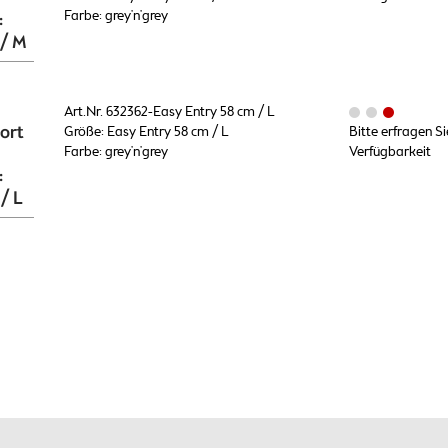
Farbe: grey'n'grey
:
 / M
Art.Nr. 632362-Easy Entry 58 cm / L
ort
Größe: Easy Entry 58 cm / L
Bitte erfragen Si
Farbe: grey'n'grey
Verfügbarkeit
:
/ L