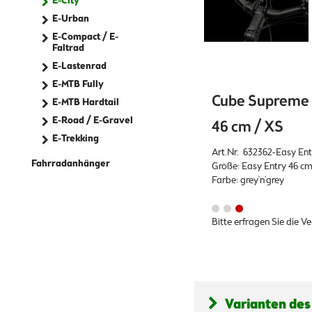
E-City
E-Urban
E-Compact / E-
Faltrad
E-Lastenrad
E-MTB Fully
Cube Supreme S
E-MTB Hardtail
E-Road / E-Gravel
46 cm / XS
E-Trekking
Art.Nr. 632362-Easy Ent
Fahrradanhänger
Größe: Easy Entry 46 cm
Farbe: grey'n'grey
Bitte erfragen Sie die V
Varianten des