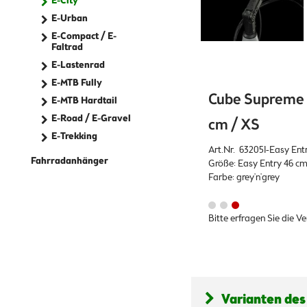
E-City
E-Urban
E-Compact / E-
Faltrad
E-Lastenrad
E-MTB Fully
Cube Supreme H
E-MTB Hardtail
E-Road / E-Gravel
cm / XS
E-Trekking
Art.Nr. 632051-Easy Ent
Fahrradanhänger
Größe: Easy Entry 46 cm
Farbe: grey'n'grey
Bitte erfragen Sie die V
Varianten des