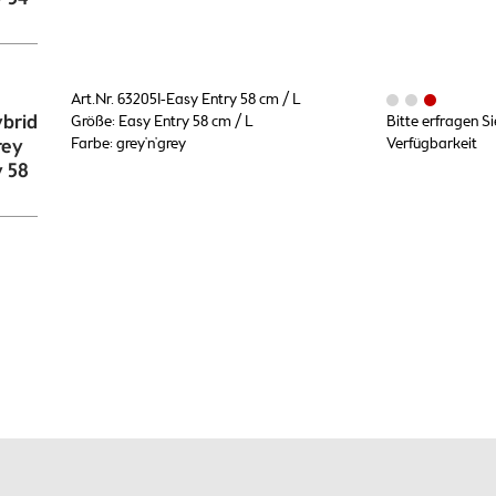
Art.Nr. 632051-Easy Entry 58 cm / L
brid
Größe: Easy Entry 58 cm / L
Bitte erfragen Si
rey
Farbe: grey'n'grey
Verfügbarkeit
y 58