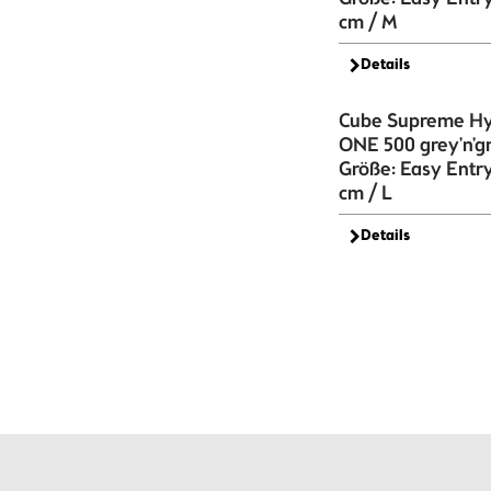
cm / M
Details
Cube Supreme Hy
ONE 500 grey'n'g
Größe: Easy Entr
cm / L
Details