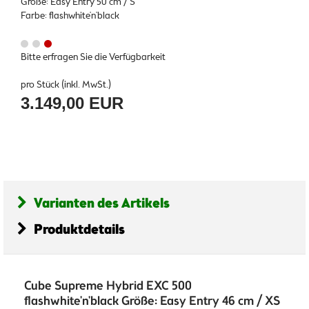
Größe: Easy Entry 50 cm / S
Farbe: flashwhite'n'black
Bitte erfragen Sie die Verfügbarkeit
pro Stück (inkl. MwSt.)
3.149,00 EUR
Varianten des Artikels
Produktdetails
Cube Supreme Hybrid EXC 500
flashwhite'n'black Größe: Easy Entry 46 cm / XS