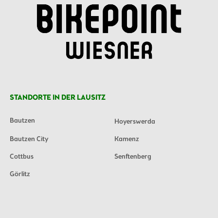
STANDORTE IN DER LAUSITZ
Bautzen
Hoyerswerda
Bautzen City
Kamenz
Cottbus
Senftenberg
Görlitz