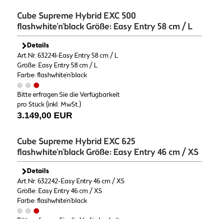
Cube Supreme Hybrid EXC 500
flashwhite'n'black Größe: Easy Entry 58 cm / L
Details
Art.Nr. 632241-Easy Entry 58 cm / L
Größe: Easy Entry 58 cm / L
Farbe: flashwhite'n'black
Bitte erfragen Sie die Verfügbarkeit
pro Stück (inkl. MwSt.)
3.149,00 EUR
Cube Supreme Hybrid EXC 625
flashwhite'n'black Größe: Easy Entry 46 cm / XS
Details
Art.Nr. 632242-Easy Entry 46 cm / XS
Größe: Easy Entry 46 cm / XS
Farbe: flashwhite'n'black