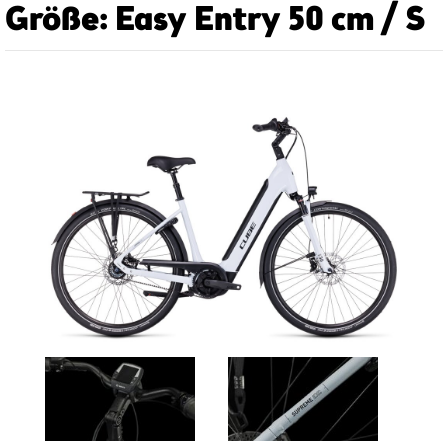
Größe: Easy Entry 50 cm / S