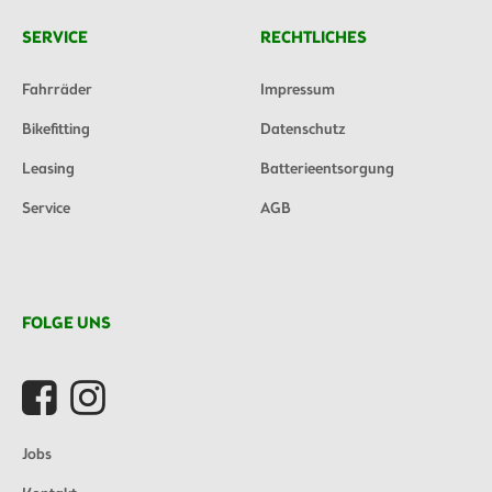
SERVICE
RECHTLICHES
Fahrräder
Impressum
Bikefitting
Datenschutz
Leasing
Batterieentsorgung
Service
AGB
FOLGE UNS
Jobs