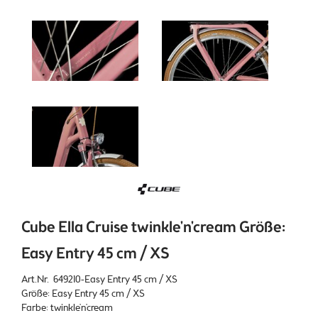
Cube Ella Cruise twinkle'n'cream Größe:
Easy Entry 45 cm / XS
Art.Nr. 649210-Easy Entry 45 cm / XS
Größe: Easy Entry 45 cm / XS
Farbe: twinkle'n'cream