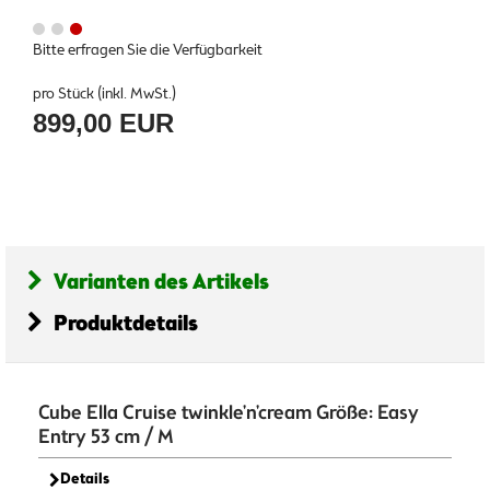
Bitte erfragen Sie die Verfügbarkeit
pro Stück (inkl. MwSt.)
899,00 EUR
Varianten des Artikels
Produktdetails
Cube Ella Cruise twinkle'n'cream Größe: Easy
Entry 53 cm / M
Details