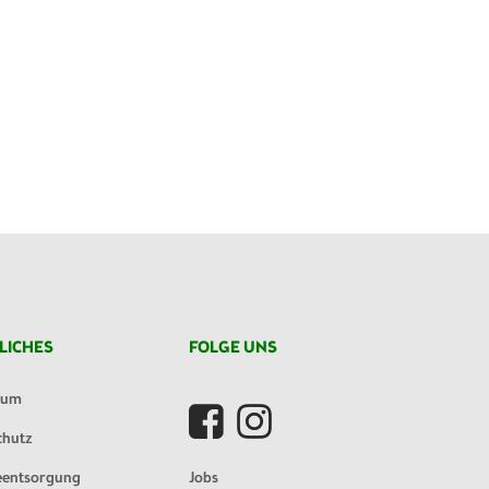
LICHES
FOLGE UNS
sum
chutz
eentsorgung
Jobs