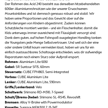
Der Rahmen des Acid 240 besteht aus denselben hitzebehandelten
6061er-Aluminiumrohrsätzen wie der unserer Erwachsenen-
Mountainbikes und ist demnach genauso robust und stabil. Wir
haben seine Proportionen und das Gewicht aber auf die
Anforderungen von Kindern abgestimmt. Zudem können
Schutzbleche montiert werden – und ein Flaschenhalter, damit die
Kids unterwegs immer ausreichend mit Flüssigkeit versorgt sind.
Dank dem guten, auf hohen Fahrspaß ausgelegten Handling tanken
die Youngsters jede Menge Selbstvertrauen. Und weil sich der eine
oder andere Unfall kaum vermeiden lässt, haben wir uns für ein
einfach austauschbares Schaltauge entschieden, was dir aufwendige
Reparaturen nach einem Sturz oder Aufprall erspart.
Rahmen:
Aluminium Lite 6061
Gabel:
SR Suntour SF15, 60mm
Steuersatz:
CUBE FPH863, Semi-Integrated
Vorbau:
CUBE Aluminium Lite
Lenker:
CUBE Aluminium Lite, 590mm
Griffe/Lenkerband:
Velo
Schaltwerk:
Shimano RD-M310, 7-Speed
Schalt/(Brems-)hebel:
Shimano SL-RS45, Revoshift
Bremsen:
Alloy V-Brake with Powermodulator
Kassette:
Sunrace MFM300.7, 13-34T