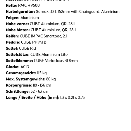
Kette:
KMC HV500
Kurbelgarnitur:
Samox, 32T, 152mm with Chainguard, Aluminium
Felgen:
Aluminium
Nabe vorne:
CUBE Aluminium, QR, 28H
Nabe hinten:
CUBE Aluminium, QR, 28H
Reifen:
CUBE IMPAC Smartpac, 2.1
Pedale:
CUBE PP MTB
Sattel:
CUBE Kid
Sattelstütze:
CUBE Aluminium Lite
Sattelklemme:
CUBE Varioclose, 31.8mm
Glocke:
ACID
Gesamtgewicht:
11,5 kg
Max. Systemgewicht:
80 kg
Körpergrösse:
118 - 136 cm
Schrittlänge:
52 - 63 cm
Länge / Breite / Höhe (in m):
1.3 x 0.21 x 0.75