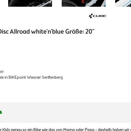
isc Allroad white'n'blue Größe: 20"
bar
iale in BIKEpoint Wiesner Senftenberg
s
e Kids genau so ein Bike wie das von Mama oder Papa – deshalb haben wir a