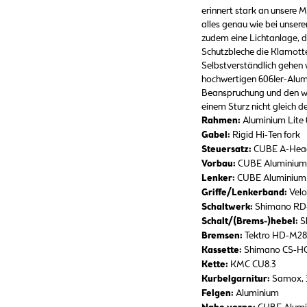
erinnert stark an unsere 
alles genau wie bei unser
zudem eine Lichtanlage, 
Schutzbleche die Klamotten
Selbstverständlich gehen 
hochwertigen 6061er-Alumi
Beanspruchung und den w
einem Sturz nicht gleich d
Rahmen:
Aluminium Lite 
Gabel:
Rigid Hi-Ten fork
Steuersatz:
CUBE A-Hea
Vorbau:
CUBE Aluminium 
Lenker:
CUBE Aluminium
Griffe/Lenkerband:
Velo
Schaltwerk:
Shimano RD
Schalt/(Brems-)hebel:
S
Bremsen:
Tektro HD-M282
Kassette:
Shimano CS-HG
Kette:
KMC CU8.3
Kurbelgarnitur:
Samox, 
Felgen:
Aluminium