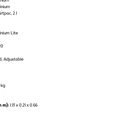
inium
inium
tpac, 2.1
nium Lite
20
d, Adjustable
 kg
n m):
1.13 x 0.21 x 0.66