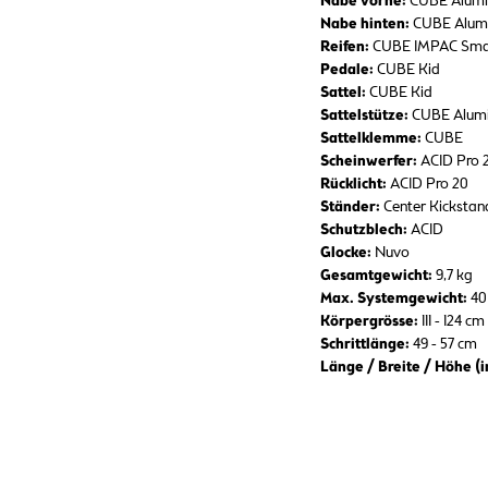
Nabe vorne:
CUBE Alum
Nabe hinten:
CUBE Alum
Reifen:
CUBE IMPAC Smar
Pedale:
CUBE Kid
Sattel:
CUBE Kid
Sattelstütze:
CUBE Alumi
Sattelklemme:
CUBE
Scheinwerfer:
ACID Pro 
Rücklicht:
ACID Pro 20
Ständer:
Center Kickstan
Schutzblech:
ACID
Glocke:
Nuvo
Gesamtgewicht:
9,7 kg
Max. Systemgewicht:
40
Körpergrösse:
111 - 124 cm
Schrittlänge:
49 - 57 cm
Länge / Breite / Höhe (i