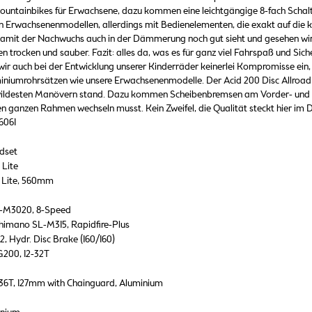
Mountainbikes für Erwachsene, dazu kommen eine leichtgängige 8-fach Schal
en Erwachsenenmodellen, allerdings mit Bedienelementen, die exakt auf die 
damit der Nachwuchs auch in der Dämmerung noch gut sieht und gesehen wi
 trocken und sauber. Fazit: alles da, was es für ganz viel Fahrspaß und Sic
wir auch bei der Entwicklung unserer Kinderräder keinerlei Kompromisse ei
niumrohrsätzen wie unsere Erwachsenenmodelle. Der Acid 200 Disc Allroad ist
ildesten Manövern stand. Dazu kommen Scheibenbremsen am Vorder- und Hi
en ganzen Rahmen wechseln musst. Kein Zweifel, die Qualität steckt hier im D
6061
dset
Lite
 Lite, 560mm
-M3020, 8-Speed
himano SL-M315, Rapidfire-Plus
, Hydr. Disc Brake (160/160)
200, 12-32T
36T, 127mm with Chainguard, Aluminium