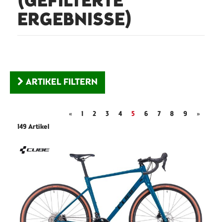
(GEFILTERTE
ERGEBNISSE)
ARTIKEL FILTERN
«
1
2
3
4
5
6
7
8
9
»
149 Artikel