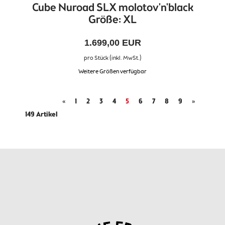
Cube Nuroad SLX molotov'n'black
Größe: XL
1.699,00 EUR
pro Stück (inkl. MwSt.)
Weitere Größen verfügbar
«
1
2
3
4
5
6
7
8
9
»
149 Artikel